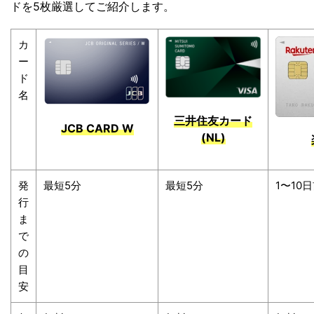
ドを5枚厳選してご紹介します。
カ
ー
ド
名
三井住友カード
JCB CARD W
(NL)
発
最短5分
最短5分
1〜10
行
ま
で
の
目
安