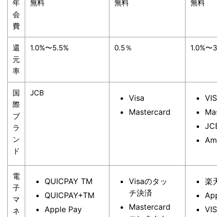
年
無料
無料
無料
会
費
還
1.0%〜5.5%
0.5％
1.0%〜3
元
率
国
JCB
Visa
VI
際
Mastercard
Ma
ブ
JC
ラ
ン
Am
ド
電
QUICPAY TM
Visaのタッ
楽天
子
チ決済
QUICPAY+TM
Ap
マ
Mastercard
Apple Pay
V
ネ