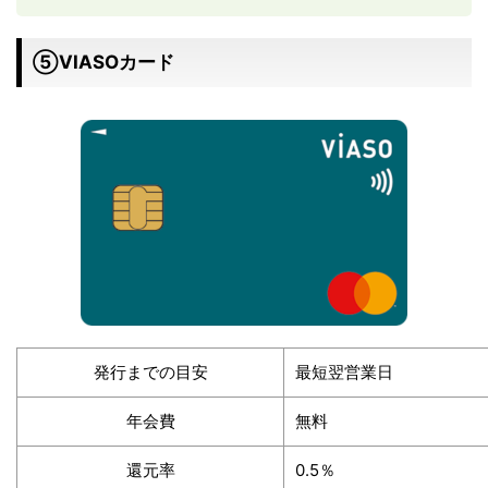
⑤VIASOカード
発行までの目安
最短翌営業日
年会費
無料
還元率
0.5％