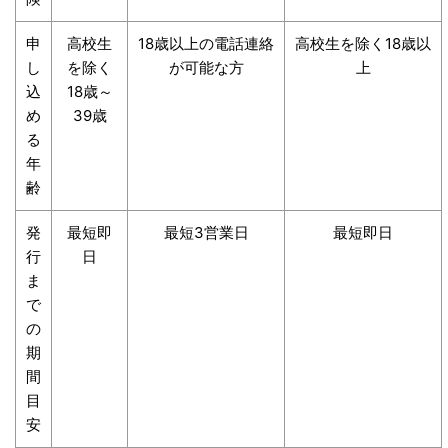
申
高校生
18歳以上の電話連絡
高校生を除く18歳以
し
を除く
が可能な方
上
込
18歳～
め
39歳
る
年
齢
発
最短即
最短3営業日
最短即日
行
日
ま
で
の
期
間
目
安