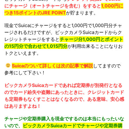
にチャージ（オートチャージを含む）をすると
1,000円に
つき15ポイントのJRE POINT
が貯まります。
現金でSuicaにチャージをすると1,000円で1,000円分チャ
ージされるだけですが、ビックカメラSuicaカードからク
レジットチャージをすると
チャージ分1,000円とポイント
の15円分で合わせて1,015円分
が利用出来ることになりお
トクといえます。
Suicaのついて詳しくは次の記事で解説
してますので
参考にして下さい！
ビックカメラSuicaカードであれば定期券が別発行となる
のでカード紛失や盗難にあったときに、クレジットカード
も定期券もなくすことはなくなるので、ある意味、安心感
はありますよね！
チャージや定期券購入を現金でするのは本当にもったいな
いので、
ビックカメラSuicaカードでチャージや定期券購