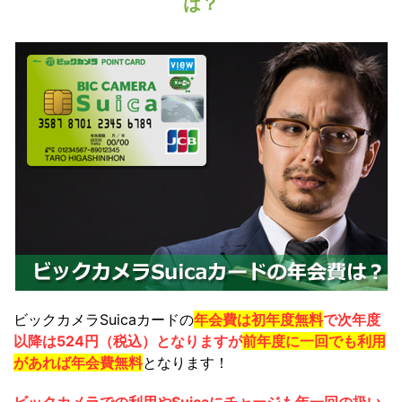
は？
ビックカメラSuicaカードの
年会費は初年度無料
で次年度
以降は524円（税込）となりますが
前年度に一回でも利用
があれば年会費無料
となります！