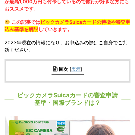
が最高1,000万円も付帯しているので旅行が好きな方にも
おススメです。
この記事では
ビックカメラSuicaカードの特徴や審査申
込み基準を解説
していきます。
2023年現在の情報になり、お申込みの際はご自身でご判
断ください。
目次
[
表示
]
ビックカメラSuicaカードの審査申請
基準・国際ブランドは？