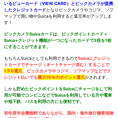
いるビューカード（VIEW CARD）とビックカメラが提携
したクレジットカード
となりビックカメラやコジマ、ソフ
マップで買い物やSuicaを利用すると還元率がアップしま
す！
ビックカメラSuicaカードは、ビックポイントカード＋
Suica+クレジット機能が一つになったカードで3役を1枚
にすることができます。
もちろんSuicaとしても利用できるので
Suicaにクレジッ
トカードでチャージ（オートチャージ含む）することで
1.5％還元
、ビックカメラやコジマ、ソフマップなどでク
レジット払いでも
最大
10％のポイント還元
がされます。
しかも
貯めたビックポイントをSuicaにチャージをして利
用が可能でコンビニなどでSuicaを利用している方や電車
や地下鉄、バスを利用の方にも便利です。
初年度年会費無料でありながら、国内・海外旅行傷害保険