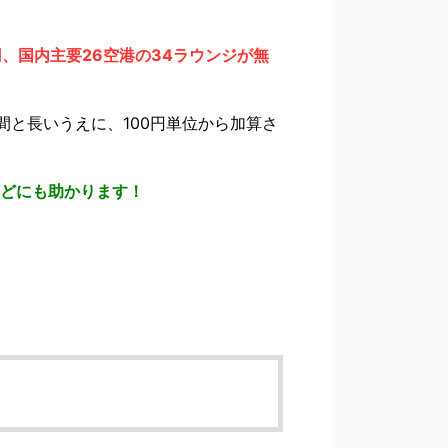
円、国内主要26空港の34ラウンジが無
年間と長いうえに、100円単位から加算さ
などにも助かります！