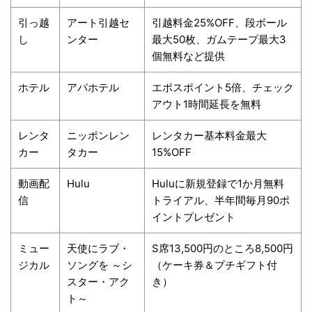
引っ越
アート引越セ
引越料金25%OFF、段ボール
し
ンター
最大50枚、ガムテープ最大3
個無料など提供
ホテル
アパホテル
エポスポイント5倍、チェック
アウト1時間延長を無料
レンタ
ニッポンレン
レンタカー基本料金最大
カー
タカー
15%OFF
動画配
Hulu
Huluに新規登録で1か月無料
信
トライアル、半年間毎月90ポ
イントプレゼント
ミュー
天使にラブ・
S席13,500円のところ8,500円
ジカル
ソングを ～シ
（ケーキ券＆プチギフト付
スター・アク
き）
ト～