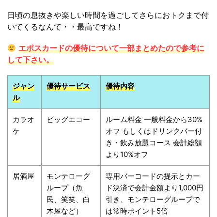
日頃の息抜きや楽しい時間を過ごしてさらにおトクまで付
いてくるなんて・・最高ですね！
エポスカードの優待について一部まとめたので参考に
して下さい。
ジャン
優待サービス
優待内容
ル
カラオ
ビッグエコー
ルーム料金 一般料金から30%
ケ
オフ もしくはドリンクバー付
き・飲み放題コース 会計総額
より10%オフ
居酒屋
モンテローグ
専用バーコードの提示とカー
ループ（魚
ド決済で会計金額より1,000円
民、笑笑、白
引き、モンテローグループで
木屋など）
は常時ポイント5倍