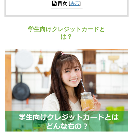
目次
[
表示
]
学生向けクレジットカードと
は？