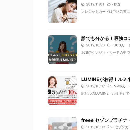
2019/11/01
-
審査
クレジットカードは申込み書に
誰でも分かる！最強コ
2019/10/26
-
JCBカー
JCBのクレジットカードの中で
LUMINEがお得！ル
2019/10/07
-
Viewカー
駅ビルのLUMINE（ルミネ）
freee セゾンプラ
2019/10/03
-
セゾンカ