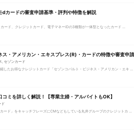
モdカードの審査申請基準・評判や特徴を解説
トカード、クレジットカード、電子マネーiDの3種類が一体型となったカード …
ネス・アメリカン・エキスプレス(R)・カードの特徴や審査申
ス
,
セゾンカード
縮したお得なクレジットカード「セゾンコバルト・ビジネス・アメリカン・エキ …
口コミを詳しく解説！【専業主婦・アルバイトもOK】
ード
カード」をキャッチフレーズにCMなどもしている丸井グループのクレジットカ …