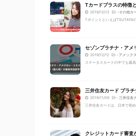
Tカードプラスの特徴
2019/12/13
-
その他カ
TポイントといえばTSUTAY
セゾンプラチナ・アメ
2019/12/12
-
アメック
ステータスカードの中でも最高
三井住友カード プラ
2019/11/06
-
三井住友
三井住友カードは、日本で初めて
クレジットカード審査が