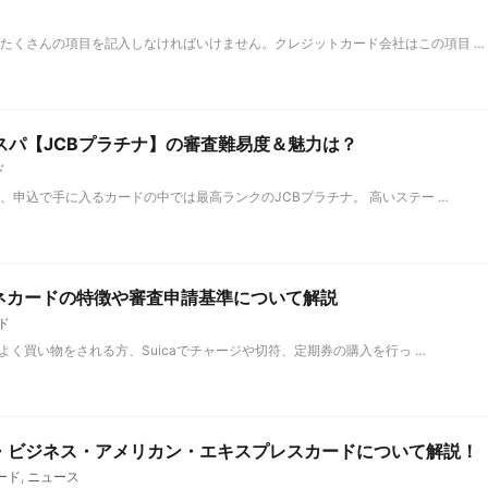
たくさんの項目を記入しなければいけません。クレジットカード会社はこの項目 …
スパ【JCBプラチナ】の審査難易度＆魅力は？
ド
、申込で手に入るカードの中では最高ランクのJCBプラチナ。 高いステー …
ミネカードの特徴や審査申請基準について解説
ド
でよく買い物をされる方、Suicaでチャージや切符、定期券の購入を行っ …
チナ・ビジネス・アメリカン・エキスプレスカードについて解説
ード
,
ニュース