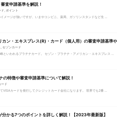
と審査申請基準を解説！
ード
,
ポイント
Aのイメージが強いですが、いまやコンビニ、薬局、ガソリンスタンドなど生 …
リカン・エキスプレス(R)・カード（個人用）の審査申請基準
ス
,
セゾンカード
峰といわれるプラチナカード。 セゾン・プラチナ・アメリカン・エキスプレス …
チナの特徴や審査申請基準について解説！
カード
VISAカードを発行してクレジットカード会社になります。 世界でも2番 …
分かる7つのポイントを詳しく解説！【2023年最新版】