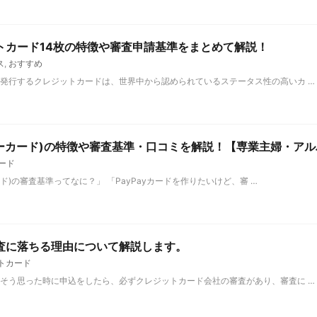
トカード14枚の特徴や審査申請基準をまとめて解説！
ス
,
おすすめ
発行するクレジットカードは、世界中から認められているステータス性の高いカ …
ヤフーカード)の特徴や審査基準・口コミを解説！【専業主婦・アル
ード
ード)の審査基準ってなに？」 「PayPayカードを作りたいけど、審 …
査に落ちる理由について解説します。
トカード
そう思った時に申込をしたら、必ずクレジットカード会社の審査があり、審査に …