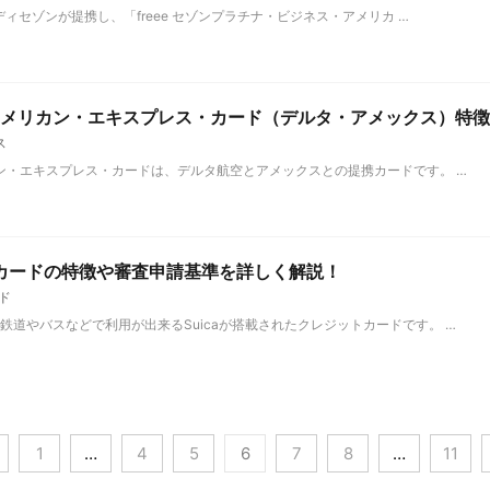
ディセゾンが提携し、「freee セゾンプラチナ・ビジネス・アメリカ …
 アメリカン・エキスプレス・カード（デルタ・アメックス）特
ス
カン・エキスプレス・カードは、デルタ航空とアメックスとの提携カードです。 …
カードの特徴や審査申請基準を詳しく解説！
ード
鉄道やバスなどで利用が出来るSuicaが搭載されたクレジットカードです。 …
1
…
4
5
6
7
8
…
11